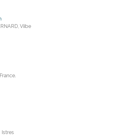
m
BERNARD, Viibe
France.
 Istres