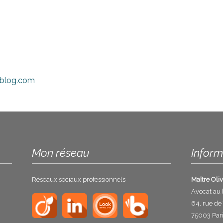
rblog.com
Mon réseau
Inform
Réseaux sociaux professionnels
Maître Oli
Avocat au 
64, rue de
75003 Par