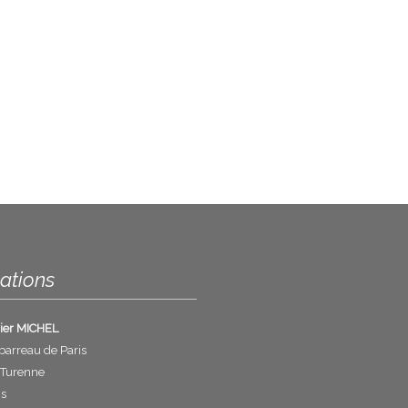
ations
vier MICHEL
barreau de Paris
 Turenne
is