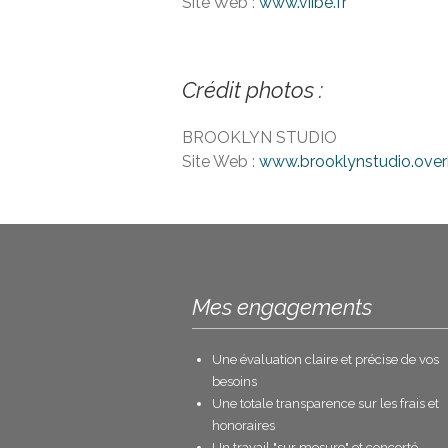
Site Web :
www.viibe.fr
Crédit photos :
BROOKLYN STUDIO
Site Web :
www.brooklynstudio.ove
Mes engagements
Une évaluation claire et précise de vos
besoins
Une totale transparence sur les frais et
honoraires
Un travail "sur mesure" et concerté